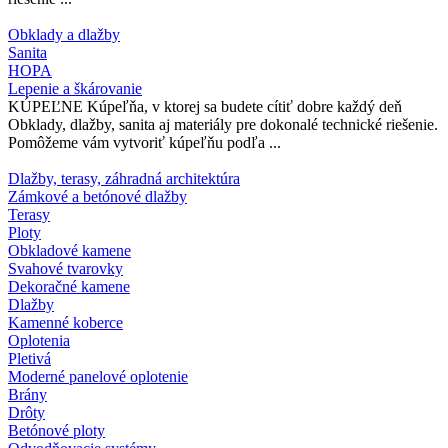
Obklady a dlažby
Sanita
HOPA
Lepenie a škárovanie
KÚPEĽNE Kúpeľňa, v ktorej sa budete cítiť dobre každý deň
Obklady, dlažby, sanita aj materiály pre dokonalé technické riešenie.
Pomôžeme vám vytvoriť kúpeľňu podľa ...
Dlažby, terasy, záhradná architektúra
Zámkové a betónové dlažby
Terasy
Ploty
Obkladové kamene
Svahové tvarovky
Dekoračné kamene
Dlažby
Kamenné koberce
Oplotenia
Pletivá
Moderné panelové oplotenie
Brány
Drôty
Betónové ploty