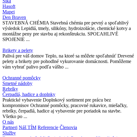
Sika
Hasoft
Mapei
Den Braven
STAVEBNÁ CHÉMIA Stavebná chémia pre pevný a spoľahlivý
výsledok Lepidlá, tmely, silikóny, hydroizolácie, chemické kotvy a
montážne peny pre stavbu aj rekonštrukciu. SPOĽAHLIVÉ
SPOJENIE ...
Brikety a pelety
Palivá pre váš domov Teplo, na ktoré sa môžete spoľahnúť Drevené
pelety a brikety pre pohodlné vykurovanie domácnosti. Pomôžeme
vám vybrať palivo podľa vášho ...
Ochranné pomôcky
Smetné nádoby
Rebríky
Čerpadlá, hadice a doplnky
Praktické vybavenie Doplnkový sortiment pre prácu bez
kompromisov Ochranné pomôcky, pracovné rukavice, miešačky,
rebríky, čerpadlá, hadice aj vybavenie pre poriadok na stavbe.
Všetko po ...
O nás
Partneri
Náš TÍM
Referencie
Členovia
Služby