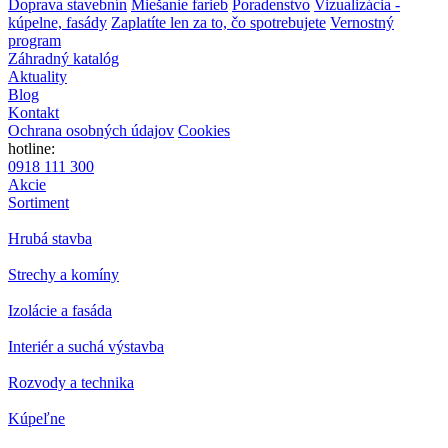
Doprava stavebnín
Miešanie farieb
Poradenstvo
Vizualizácia -
kúpelne, fasády
Zaplatíte len za to, čo spotrebujete
Vernostný
program
Záhradný katalóg
Aktuality
Blog
Kontakt
Ochrana osobných údajov
Cookies
hotline:
0918 111 300
Akcie
Sortiment
Hrubá stavba
Strechy a komíny
Izolácie a fasáda
Interiér a suchá výstavba
Rozvody a technika
Kúpeľne