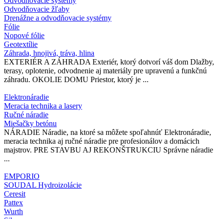
Odvodňovacie systémy
Odvodňovacie žľaby
Drenážne a odvodňovacie systémy
Fólie
Nopové fólie
Geotextílie
Záhrada, hnojivá, tráva, hlina
EXTERIÉR A ZÁHRADA Exteriér, ktorý dotvorí váš dom Dlažby,
terasy, oplotenie, odvodnenie aj materiály pre upravenú a funkčnú
záhradu. OKOLIE DOMU Priestor, ktorý je ...
Elektronáradie
Meracia technika a lasery
Ručné náradie
Miešačky betónu
NÁRADIE Náradie, na ktoré sa môžete spoľahnúť Elektronáradie,
meracia technika aj ručné náradie pre profesionálov a domácich
majstrov. PRE STAVBU AJ REKONŠTRUKCIU Správne náradie
...
EMPORIO
SOUDAL Hydroizolácie
Ceresit
Pattex
Wurth