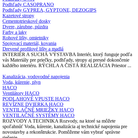
Podhľady CASOPRANO
Podhľady GYPREA, GYPTONE, DEZOGIPS
Kazetové stropy
Cementotrieskové dosky
Dvere, zárubne, púzdra
Farby a laky
Rohové lišty, omietniky
Spojovací materiál, kovania
Drevené profilové lišty a madlá
INTERIÉR A SUCHÁ VÝSTAVBA Interiér, ktorý funguje podľa
vás Materiály pre priečky, podhľady, stropy aj presné dokončenie
každého interiéru. RÝCHLA A ČISTÁ REALIZÁCIA Priestor ...
Kanalizácia, vodovodné napojenia
Voda, kúrenie, plyn
HACO
Ventilátory HACO
PODLAHOVÉ VPUSTE HACO
REVÍZNE DVIERKA HACO
VENTILAČNÉ MRIEŽKY HACO
VENTILAČNÉ SYSTÉMY HACO
ROZVODY A TECHNIKA Rozvody, na ktoré sa môžete
spoľahnúť Voda, kúrenie, kanalizácia aj technické napojenia pre
novostavby a rekonštrukcie. Pomôžeme vám vybrať správne
riešenie ...