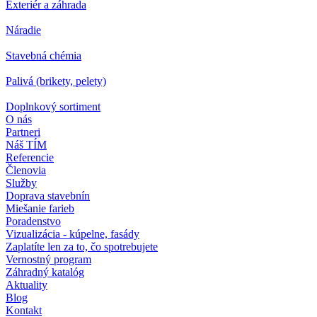
Exteriér a záhrada
Náradie
Stavebná chémia
Palivá (brikety, pelety)
Doplnkový sortiment
O nás
Partneri
Náš TÍM
Referencie
Členovia
Služby
Doprava stavebnín
Miešanie farieb
Poradenstvo
Vizualizácia - kúpelne, fasády
Zaplatíte len za to, čo spotrebujete
Vernostný program
Záhradný katalóg
Aktuality
Blog
Kontakt