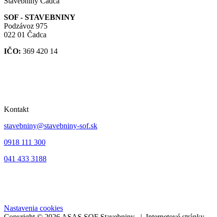
Stavebniny Čadca
SOF - STAVEBNINY
Podzávoz 975
022 01 Čadca
IČO:
369 420 14
Kontakt
stavebniny@stavebniny-sof.sk
0918 111 300
041 433 3188
Nastavenia cookies
Copyright © 2026 ASAS SOF Stavebniny | Internetové stránky