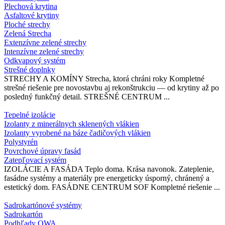
Plechová krytina
Asfaltové krytiny
Ploché strechy
Zelená Strecha
Extenzívne zelené strechy
Intenzívne zelené strechy
Odkvapový systém
Strešné doplnky
STRECHY A KOMÍNY Strecha, ktorá chráni roky Kompletné
strešné riešenie pre novostavbu aj rekonštrukciu — od krytiny až po
posledný funkčný detail. STREŠNÉ CENTRUM ...
Tepelné izolácie
Izolanty z minerálnych sklenených vlákien
Izolanty vyrobené na báze čadičových vlákien
Polystyrén
Povrchové úpravy fasád
Zatepľovací systém
IZOLÁCIE A FASÁDA Teplo doma. Krása navonok. Zateplenie,
fasádne systémy a materiály pre energeticky úsporný, chránený a
estetický dom. FASÁDNE CENTRUM SOF Kompletné riešenie ...
Sadrokartónové systémy
Sadrokartón
Podhľady OWA