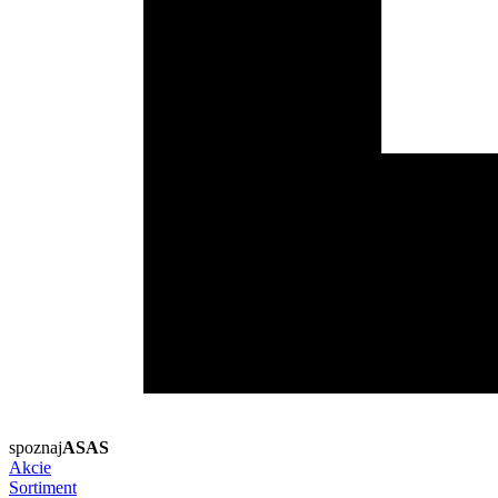
spoznaj
ASAS
Akcie
Sortiment