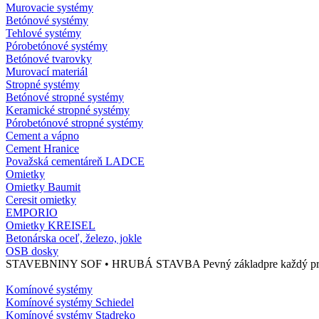
Murovacie systémy
Betónové systémy
Tehlové systémy
Pórobetónové systémy
Betónové tvarovky
Murovací materiál
Stropné systémy
Betónové stropné systémy
Keramické stropné systémy
Pórobetónové stropné systémy
Cement a vápno
Cement Hranice
Považská cementáreň LADCE
Omietky
Omietky Baumit
Ceresit omietky
EMPORIO
Omietky KREISEL
Betonárska oceľ, železo, jokle
OSB dosky
STAVEBNINY SOF • HRUBÁ STAVBA Pevný základpre každý projekt. 
Komínové systémy
Komínové systémy Schiedel
Komínové systémy Stadreko