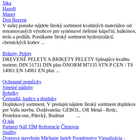
Sika
Hasoft
Mapei
Den Braven
V našej ponuke nájdete široký sortiment kvalitných materiálov od
renomovaných výrobcov pre systémové riešenie kúpeľní, balkónov,
terás a podláh. Ponúkame široký sortiment hydroizolácií,
chemických kotiev ...
Brikety, Pelety
DREVENÉ PELETY A BRIKETY PELETY Splnajúce kvalitu
noriem: DIN 51731 DIN plus ÖNORM M7135 STN P CEN / TS
14961 EN 14961 EN plus ...
Ochranné pomôcky
Smetné nádoby
Rebríky
Čerpadlá, hadice a doplnky
Doplnkový sortiment, V predajni nájdete široký sortiment doplnkov
pre Vašu stavbu. Dodávatelia: GEBOL, OR Metal - Retic,
Protektor.one, Pilecký, Budmat ...
O nás
Partneri
Náš TÍM
Referencie
Členovia
Služby
Doprava stavebnín
Miešanie farieb
Poradenstvo
Vizualizácia -