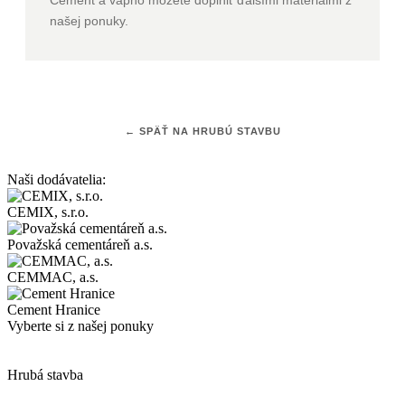
Cement a vápno môžete doplniť ďalšími materiálmi z
našej ponuky.
← SPÄŤ NA HRUBÚ STAVBU
Naši dodávatelia:
CEMIX, s.r.o.
Považská cementáreň a.s.
CEMMAC, a.s.
Cement Hranice
Vyberte si z našej ponuky
Hrubá stavba