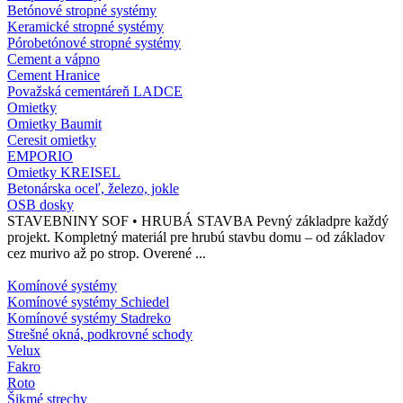
Betónové stropné systémy
Keramické stropné systémy
Pórobetónové stropné systémy
Cement a vápno
Cement Hranice
Považská cementáreň LADCE
Omietky
Omietky Baumit
Ceresit omietky
EMPORIO
Omietky KREISEL
Betonárska oceľ, železo, jokle
OSB dosky
STAVEBNINY SOF • HRUBÁ STAVBA Pevný základpre každý
projekt. Kompletný materiál pre hrubú stavbu domu – od základov
cez murivo až po strop. Overené ...
Komínové systémy
Komínové systémy Schiedel
Komínové systémy Stadreko
Strešné okná, podkrovné schody
Velux
Fakro
Roto
Šikmé strechy