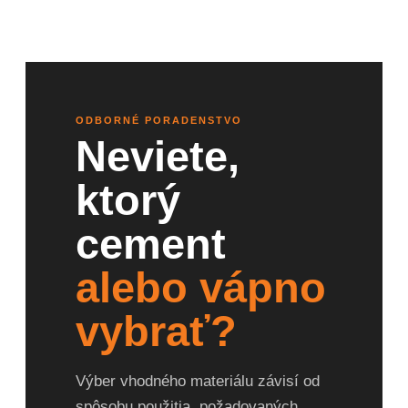
ODBORNÉ PORADENSTVO
Neviete,
ktorý
cement
alebo vápno
vybrať?
Výber vhodného materiálu závisí od
spôsobu použitia, požadovaných