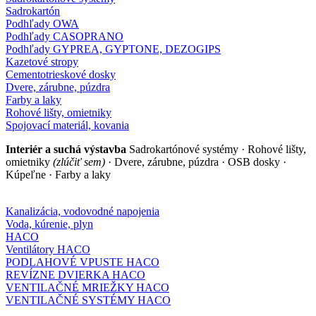
Sadrokartón
Podhľady OWA
Podhľady CASOPRANO
Podhľady GYPREA, GYPTONE, DEZOGIPS
Kazetové stropy
Cementotrieskové dosky
Dvere, zárubne, púzdra
Farby a laky
Rohové lišty, omietniky
Spojovací materiál, kovania
Interiér a suchá výstavba
Sadrokartónové systémy · Rohové lišty,
omietniky
(zlúčiť sem)
· Dvere, zárubne, púzdra · OSB dosky ·
Kúpeľne · Farby a laky
Kanalizácia, vodovodné napojenia
Voda, kúrenie, plyn
HACO
Ventilátory HACO
PODLAHOVÉ VPUSTE HACO
REVÍZNE DVIERKA HACO
VENTILAČNÉ MRIEŽKY HACO
VENTILAČNÉ SYSTÉMY HACO