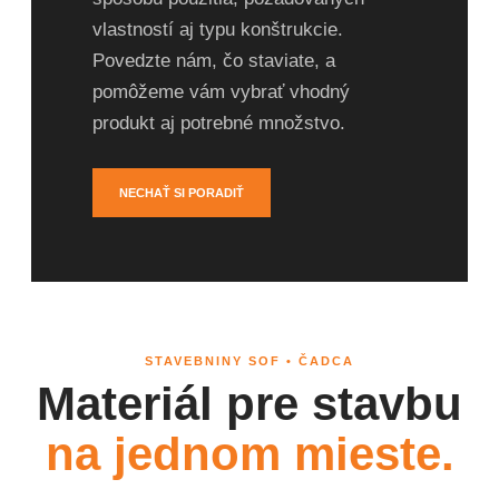
vlastností aj typu konštrukcie.
Povedzte nám, čo staviate, a
pomôžeme vám vybrať vhodný
produkt aj potrebné množstvo.
NECHAŤ SI PORADIŤ
STAVEBNINY SOF • ČADCA
Materiál pre stavbu
na jednom mieste.