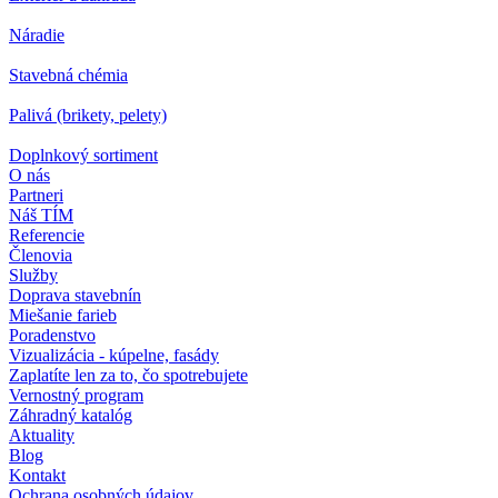
Náradie
Stavebná chémia
Palivá (brikety, pelety)
Doplnkový sortiment
O nás
Partneri
Náš TÍM
Referencie
Členovia
Služby
Doprava stavebnín
Miešanie farieb
Poradenstvo
Vizualizácia - kúpelne, fasády
Zaplatíte len za to, čo spotrebujete
Vernostný program
Záhradný katalóg
Aktuality
Blog
Kontakt
Ochrana osobných údajov