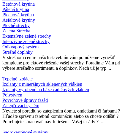
Betónová krytina
Pálená krytina
Plechová krytina
Asfaltové krytiny
Ploché strechy
Zelená Strecha
Extenzívne zelené strechy
Intenzívne zelené strechy
Odkvapový systém
Strešné doplnky
V strešnom centre našich stavebnín vám pomôžeme vyriešiť
kompletné projektové riešenie vašej strechy. Poradíme Vám pri
výbere strešného sortimentu a doplnkov. Nech už je typ ...
Tepelné izolácie
Izolanty z minerálnych sklenených vlákien
Izolanty vyrobené na báze čadičových vlákien
Polystyrén
Povrchové úpravy fasád
Zatepľovací systém
Neviete si poradiť so zateplením domu, omietkami či farbami ?
Hľadáte správnu farebnú kombináciu alebo sa chcete odlíšiť ?
Potrebujete spracovať návrh riešenia Vašej fasády ? ...
Sadrokartónové systémy