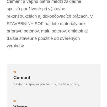
Cement a vápno patria medzi základné
spojivá používané pri výstavbe,
rekonštrukciách aj dokončovacích prácach. V
STAVEBNINY SOF nájdete materiály pre
prípravu betónov, mált, poterov, omietok aj
ďalšie stavebné použitie od overených
výrobcov.
01
Cement
Základné spojivo pre betóny, malty a potery.
02
Vápno