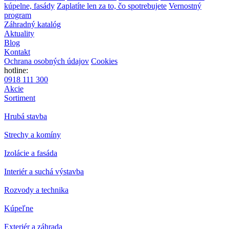
kúpelne, fasády
Zaplatíte len za to, čo spotrebujete
Vernostný
program
Záhradný katalóg
Aktuality
Blog
Kontakt
Ochrana osobných údajov
Cookies
hotline:
0918 111 300
Akcie
Sortiment
Hrubá stavba
Strechy a komíny
Izolácie a fasáda
Interiér a suchá výstavba
Rozvody a technika
Kúpeľne
Exteriér a záhrada