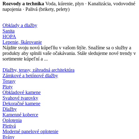
Rozvody a technika
Voda, kúrenie, plyn · Kanalizácia, vodovodné
napojenia · Palivá (brikety, pelety)
Obklady a dlažby
Sanita
HOPA
Lepenie, škárovanie
Nájdite svoju novú kúpeľňu v vašom štýle. Snažíme sa o služby a
produkty aby splnili vaše očakávania. Stále sledujeme nové trendy v
sortimente kúpeľní a ...
Dlažby, terasy, záhradná architektúra
Zámkové a betónové dlažby
Terasy
Ploty
Obkladové kamene
Svahové tvarovky
Dekoračné kamene
Dlažby
Kamenné koberce
Oplotenia
Pletivá
Moderné panelové oplotenie
Brány