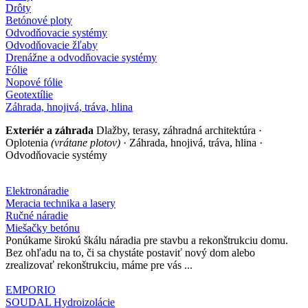
Drôty
Betónové ploty
Odvodňovacie systémy
Odvodňovacie žľaby
Drenážne a odvodňovacie systémy
Fólie
Nopové fólie
Geotextílie
Záhrada, hnojivá, tráva, hlina
Exteriér a záhrada
Dlažby, terasy, záhradná architektúra ·
Oplotenia
(vrátane plotov)
· Záhrada, hnojivá, tráva, hlina ·
Odvodňovacie systémy
Elektronáradie
Meracia technika a lasery
Ručné náradie
Miešačky betónu
Ponúkame širokú škálu náradia pre stavbu a rekonštrukciu domu.
Bez ohľadu na to, či sa chystáte postaviť nový dom alebo
zrealizovať rekonštrukciu, máme pre vás ...
EMPORIO
SOUDAL Hydroizolácie